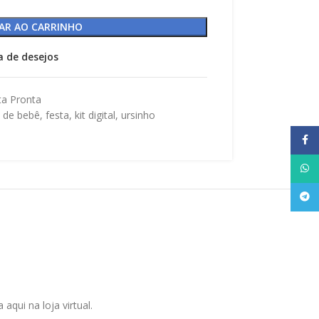
AR AO CARRINHO
ta de desejos
ta Pronta
 de bebê
,
festa
,
kit digital
,
ursinho
Face
What
Tele
qui na loja virtual.