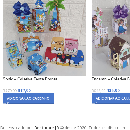
Sonic – Coletiva Festa Pronta
Encanto – Coletiva F
R$
7,90
R$
5,90
R$
70,00
R$
48,00
ADICIONAR AO CARRINHO
ADICIONAR AO CAR
Desenvolvido por
Destaque Já
desde 2020. Todos os direitos re