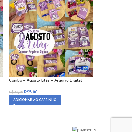
Combo – Agosto Lilás – Arquivo Digital
Caixa Sistema So
R$
5,00
R$
0,99
R$
29,90
R$
9,99
ADICIONAR AO CARRINHO
ADICIONAR AO C
Comprar agora
Bianca L
acabou de comprar
há 3 minutos