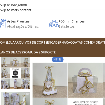
Skip to navigation
Skip to main content
Artes Prontas.
+50 mil Clientes.
Atualizações/Diárias.
Satisfeitos.
OME
LOJA
ARQUIVOS DE CORTE
ENCADERNAÇÃO
DATAS COMEMORATI
LANOS DE ACESSO
AJUDA E SUPORTE
-81%