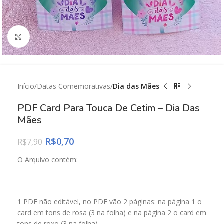
Click to enlarge
Início
Datas Comemorativas
Dia das Mães
PDF Card Para Touca De Cetim – Dia Das
Mães
R$
0,70
R$
7,90
O Arquivo contém:
1 PDF não editável, no PDF vão 2 páginas: na página 1 o
card em tons de rosa (3 na folha) e na página 2 o card em
tons de roxo (3 na folha).