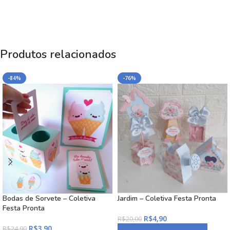
Produtos relacionados
-84%
-76%
Bodas de Sorvete – Coletiva
Jardim – Coletiva Festa Pronta
Festa Pronta
R$
4,90
R$
20,00
R$
3,90
R$
24,90