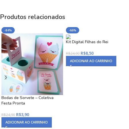
Produtos relacionados
-84%
-66%
Kit Digital Filhas do Rei
R$
8,50
R$
24,90
ADICIONAR AO CARRINHO
Bodas de Sorvete – Coletiva
Festa Pronta
R$
3,90
R$
24,90
ADICIONAR AO CARRINHO