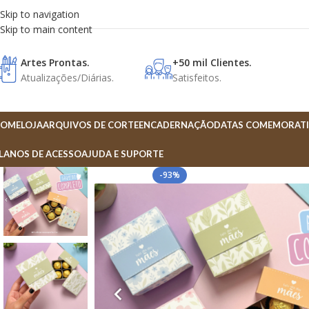
Skip to navigation
Skip to main content
Artes Prontas.
+50 mil Clientes.
Atualizações/Diárias.
Satisfeitos.
OME
LOJA
ARQUIVOS DE CORTE
ENCADERNAÇÃO
DATAS COMEMORATI
LANOS DE ACESSO
AJUDA E SUPORTE
-93%