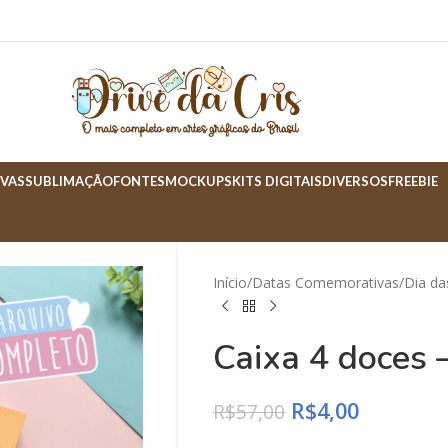
VAS
SUBLIMAÇÃO
FONTES
MOCKUPS
KITS DIGITAIS
DIVERSOS
FREEBIE
Início
Datas Comemorativas
Dia d
Caixa 4 doces 
R$
4,00
R$
57,00