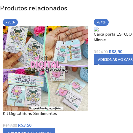
Produtos relacionados
-79%
-64%
Caixa porta ESTOJO
Minnie
R$
8,90
R$
24,90
ADICIONAR AO CAR
Kit Digital Bons Sentimentos
R$
3,50
R$
17,00