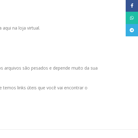
Face
What
qui na loja virtual.
Tele
 os arquivos são pesados e depende muito da sua
temos links úteis que você vai encontrar o