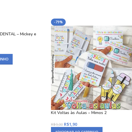
-79%
 DENTAL – Mickey e
RINHO
Kit Voltas às Aulas – Mimos 2
R$
1,90
R$
9,00