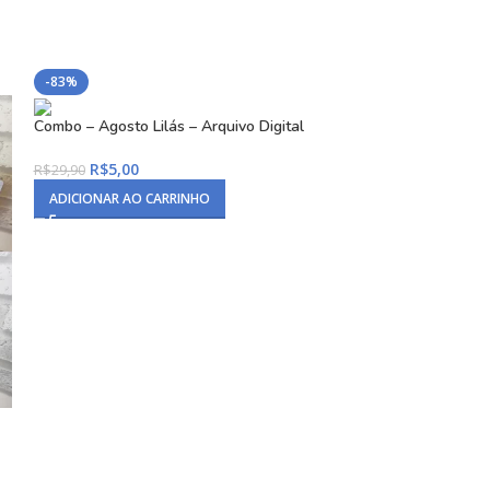
-83%
-67%
Combo – Agosto Lilás – Arquivo Digital
Barbie – Coletiva
R$
5,00
R$
4,90
R$
29,90
R$
14,90
ADICIONAR AO CARRINHO
ADICIONAR AO C