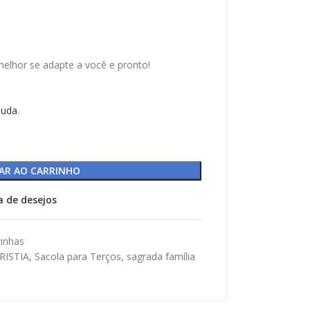
elhor se adapte a você e pronto!
juda
.
AR AO CARRINHO
ta de desejos
xinhas
RISTIA
,
Sacola para Terços
,
sagrada família