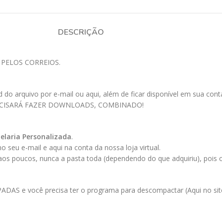
DESCRIÇÃO
 PELOS CORREIOS.
 arquivo por e-mail ou aqui, além de ficar disponível em sua conta a
ECISARÁ FAZER DOWNLOADS, COMBINADO!
elaria Personalizada
.
 seu e-mail e aqui na conta da nossa loja virtual.
 aos poucos, nunca a pasta toda (dependendo do que adquiriu), pois
AS e você precisa ter o programa para descompactar (Aqui no site 