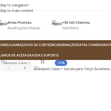
Skip to navigation
Skip to main content
Artes Prontas.
+50 mil Clientes.
Atualizações/Diárias.
Satisfeitos.
OME
LOJA
ARQUIVOS DE CORTE
ENCADERNAÇÃO
DATAS COMEMORATI
LANOS DE ACESSO
AJUDA E SUPORTE
Click to enlarge
-91%