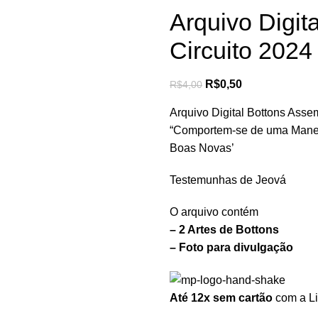
Arquivo Digit
Circuito 2024
R$
0,50
R$
4,00
Arquivo Digital Bottons Asse
“Comportem-se de uma Mane
Boas Novas’
Testemunhas de Jeová
O arquivo contém
– 2 Artes de Bottons
– Foto para divulgação
Até 12x sem cartão
com a Li