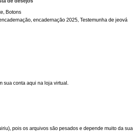
ista de desejos
te
,
Botons
encadernação
,
encadernação 2025
,
Testemunha de jeová
sua conta aqui na loja virtual.
iriu), pois os arquivos são pesados e depende muito da sua