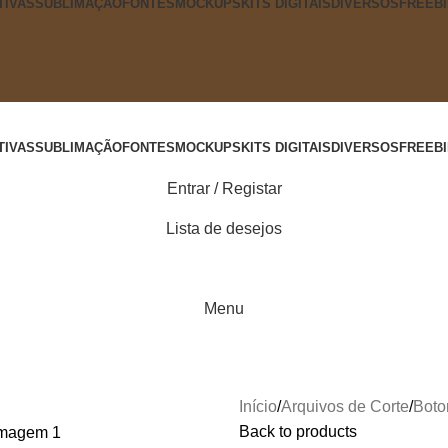
TIVAS
SUBLIMAÇÃO
FONTES
MOCKUPS
KITS DIGITAIS
DIVERSOS
FREEBI
TIVAS
SUBLIMAÇÃO
FONTES
MOCKUPS
KITS DIGITAIS
DIVERSOS
FREEBI
Entrar / Registar
Lista de desejos
0
items
Menu
Início
Arquivos de Corte
Boto
Back to products