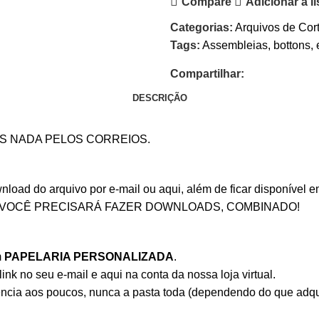
Compare
Adicionar a l
Categorias:
Arquivos de Cor
Tags:
Assembleias
,
bottons
,
Compartilhar:
DESCRIÇÃO
OS NADA PELOS CORREIOS.
ad do arquivo por e-mail ou aqui, além de ficar disponível em 
 VOCÊ PRECISARÁ FAZER DOWNLOADS, COMBINADO!
m
PAPELARIA PERSONALIZADA
.
nk no seu e-mail e aqui na conta da nossa loja virtual.
ência aos poucos, nunca a pasta toda (dependendo do que adqu