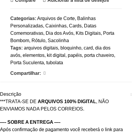
Compare
Adicionar a lista de desejos
Categorias:
Arquivos de Corte
,
Balinhas
Personalizadas
,
Caixinhas
,
Cards
,
Datas
Comemorativas
,
Dia dos Avós
,
Kits Digitais
,
Porta
Bombom
,
Rótulo
,
Sacolinha
Tags:
arquivos digitais
,
bloquinho
,
card
,
dia dos
avós
,
elementos
,
kit digital
,
papéis
,
porta chaveiro
,
Porta Suculenta
,
tubolata
Compartilhar:
Descrição
***TRATA-SE DE
ARQUIVOS 100% DIGITAL
, NÃO
ENVIAMOS NADA PELOS CORREIOS.
—- SOBRE A ENTREGA —-
Após confirmação de pagamento você receberá o link para