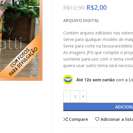
R$
2,00
R$
12,90
ARQUIVO DIGITAL
Contém arquivo editáveis nas exte
Serve para qualquer modelo de máqu
Serve para corte na tesoura/estilete
As imagens JPG que compõe o proje
somente para uso com o tema con
queira usar outro tema será necessá
Até 12x sem cartão
com a Li
ADICION
Compare
Adicionar a lis