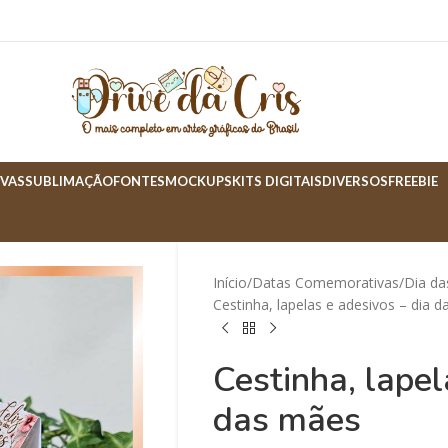
VAS
SUBLIMAÇÃO
FONTES
MOCKUPS
KITS DIGITAIS
DIVERSOS
FREEBIE
Início
Datas Comemorativas
Dia d
Cestinha, lapelas e adesivos – dia 
Cestinha, lapel
das mães