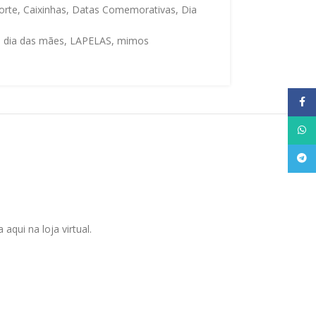
orte
,
Caixinhas
,
Datas Comemorativas
,
Dia
,
dia das mães
,
LAPELAS
,
mimos
Face
What
Tele
qui na loja virtual.