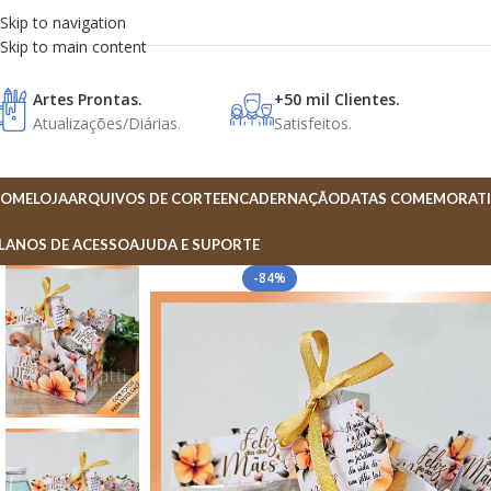
Skip to navigation
Skip to main content
Artes Prontas.
+50 mil Clientes.
Atualizações/Diárias.
Satisfeitos.
OME
LOJA
ARQUIVOS DE CORTE
ENCADERNAÇÃO
DATAS COMEMORATI
LANOS DE ACESSO
AJUDA E SUPORTE
-84%